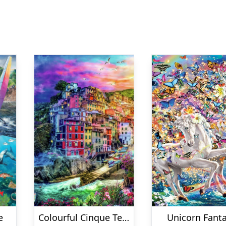
e
Colourful Cinque Terre
Unicorn Fant