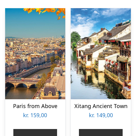
Paris from Above
Xitang Ancient Town
kr.
159,00
kr.
149,00