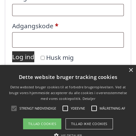
Påkrævet
Adgangskode
*
Log ind
Husk mig
×
Dette website bruger tracking cookies
Mistet din adgangskode?
Dette websted bruger cookies til at forbedre brugeroplevelsen. Ved at
bruge vores hjemmeside accepterer du alle cookies i overensstemmelse
med vores cookiepolitik.
Detaljer
STRENGT NØDVENDIGE
YDEEVNE
MÅLRETNING AF
TILLAD COOKIES
TILLAD IKKE COOKIES
Copyright 2026 - Pilanto Aps
VIS DETALJER